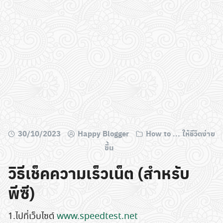
30/10/2023
Happy Blogger
How to ... ให้ชีวิตง่าย
ขึ้น
วิธีเช็คความเร็วเน็ต (สำหรับ
พีซี)
1.ไปที่เว็บไซต์
www.speedtest.net