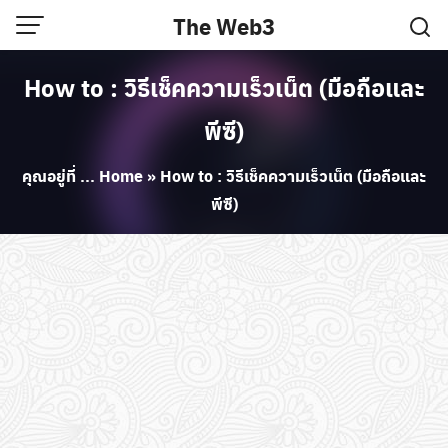
Skip
The Web3
to
content
How to : วิธีเช็คความเร็วเน็ต (มือถือและ
พีซี)
คุณอยู่ที่ ...
Home
»
How to : วิธีเช็คความเร็วเน็ต (มือถือและ
พีซี)