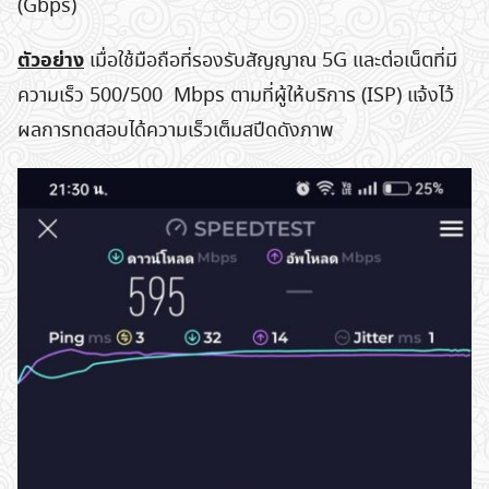
(Gbps)
ตัวอย่าง
เมื่อใช้มือถือที่รองรับสัญญาณ 5G และต่อเน็ตที่มี
ความเร็ว 500/500 Mbps ตามที่ผู้ให้บริการ (ISP) แจ้งไว้
ผลการทดสอบได้ความเร็วเต็มสปีดดังภาพ