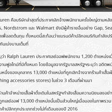
ren คือบริษัทล่าสุดที่ประกาศเลิกจ้างพนักงานครั้งใหญ่ตามหลังแ
s, Nordstrom และ Walmart ยังมีผู้ค้ารายอื่นอย่าง Gap, Se
าเพื่อลดต้นทุน ทั้งหมดนี้สะท้อนว่าแบรนด์ค้าปลีกอเมริกันกำลังปรั
ิกันเบ่งบานเต็มที่
ว่า Ralph Lauren ประกาศเลย์ออฟพนักงาน 1,200 ตำแหน่งเมื่อ
นฟูลไทม์ที่มีทั้งหมด โดยข้อมูลจากรัฐบาลสหรัฐฯระบุว่า อดีต
วนหนึ่งของบุคลากร 13,000 ตำแหน่งที่ถูกเลิกจ้างจากร้านค้าเสื้อผ้
ing accessories stores) ในช่วง 3 เดือนที่ผ่านมา
า ร้านค้าจำหน่ายเสื้อผ้าดั้งเดิมในสหรัฐฯกำลังเสื่อมความนิยมลงอย่า
่ถูกเลย์ออฟ 13,000 ตำแหน่งนั้นเป็นส่วนใหญ่เมื่อมองในภาพรว
ษัทค้าปลีกทุกประเภทช่วงไม่กี่เดือนของปี 2016