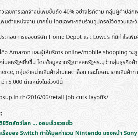
Search
for:
ัวเลขการเลิกจ้างนี้เพิ่มขึ้นถึง 40% อย่างไรก็ตาม กลุ่มผู้ค้าปลีกเ
เพิ่มตำแหน่งงาน มากขึ้น โดยเฉพาะกลุ่มร้านอุปกรณ์จัดสวนและวัส
ผลประกอบการของบริษัท Home Depot และ Lowe’s ที่มีกำไรเพิ่มข
่าวนี้คือ Amazon และผู้ให้บริการ online/mobile shopping จะถูก
กในสหรัฐฯยิ่งขึ้น โดยข้อมูลจากรัฐบาลสหรัฐฯระบุว่ากลุ่มธุรกิจค้าปลี
erce, กลุ่มจำหน่ายสินค้าผ่านแคตาล็อก และโฆษณาขายสินค้าทาง
ว่า 5,000 ตำแหน่งในช่วงปีนี้
sup.in.th/2016/06/retail-job-cuts-layoffs/
:
คดีชีวิตสัตว์โลก … ออมเร็วรวยเร็ว
เร็จของ Switch ทำให้มูลค่ารวม Nintendo แซงหน้า Sony