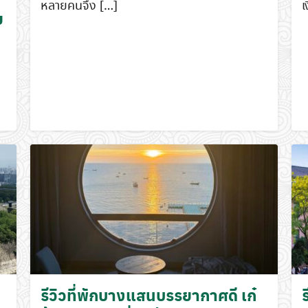
หลายคนจึง […]
เ
ย
Search
for:
รีวิวที่พักบางแสนบรรยากาศดี เก๋