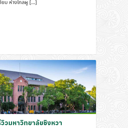
งียบ ห่างไกลผู […]
รีวิวมหาวิทยาลัยชิงหวา