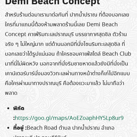
Demi Beach Concept
สำหรับร้านต่อมาเรามาต่อกันที่ ปากน้ำปราณ ที่ต้องบอกเลย
ใครที่มาแถมนี้ต้องห้ามพลาดร้านนี้เลย Demi Beach
Concept คาเฟ่ริมทะเลปราณบุรี บรรยากาศสุดชิล ตัวร้าน
จริง ๆ ไม่ใหญ่มาก แต่ด้านนอกมีที่นั่งโซนริมทะเลสุดชิล ที่
บอกเลยว่าได้รูปแน่นอน ถ้าใครชอบคาเฟ่สไตล์ Beach Club
มาที่นี่ไม่ผิดหวัง นอกจากที่นั่งริมชายหาดแล้วยังมีที่นั่งเป็น
เคาน์เตอร์บาร์นั่งมองวิวทะเลผ่านทางหน้าต่างก็เก๋ไปอีกแบบ
คือใครผ่านมาทางปราณบุรี คือต้องแวะมาแล้ว ไม่มาถือว่า
พลาด
พิกัด
:
https://goo.gl/maps/AoEZoaphHY5Lp8ur9
ที่อยู่
:
Beach Road ตำบล ปากน้ำปราณ อำเภอ