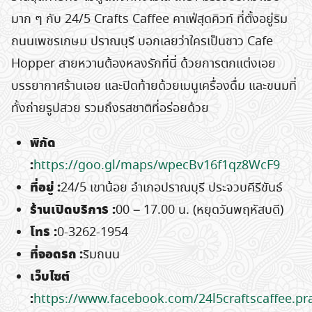
มาก ๆ กับ 24/5 Crafts Caffee คาเฟ่สุดคิวท์ ที่ตั้งอยู่ริม
ถนนเพชรเกษม ปราณบุรี บอกเลยว่าใครเป็นชาว Cafe
Hopper สายหวานต้องหลงรักที่นี่ ด้วยการตกแต่งเอย
บรรยากาศร้านเอย และปิดท้ายด้วยเมนูเครื่องดื่ม และขนมที่
ทั้งถ่ายรูปสวย รวมถึงรสชาติที่อร่อยด้วย
พิกัด
:
https://goo.gl/maps/wpecBv16f1qz8WcF9
ที่อยู่
:
24/5 เขาน้อย อำเภอปราณบุรี ประจวบคีรีขันธ์
ร้านเปิดบริการ
:
00 – 17.00 น. (หยุดวันพฤหัสบดี)
โทร
:
0-3262-1954
ที่จอดรถ
:
ริมถนน
เว็บไซต์
:
https://www.facebook.com/24l5craftscaffee.pr