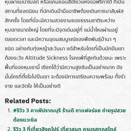
หุบผาแม่น้ำไบลด์ หรือแคนยอนสีเขียวแห่งแอฟริกาใต้ ที่เป็น
สถานที่ยอดนิยม ที่นักเดินป่ามืออาชีพต้องเดินทางมาสัมผัส
สักครั้ง โดยที่นี่จะมีความสวยงามของธรรมชาติระหว่าง
หุบเขาขนาดใหญ่ โดยที่จะมีจุดเด่นอยู่ที่ แม่น้ำไหลผ่านอยู่
ตลอดเวลา และมีความอุดมสมบูรณ์ของพืชพันธุ์ป่านา ๆ
ชนิด อย่างกับทุ่งหญ้าสะวันนา แต่สำหรับใครที่เป็นนักปีนเขา
ต้องระวัง Altitude Sickness โรคแพ้ที่สูงกันด้วยนะ เพราะ
พื้นที่ของหุบเขานี้ เรียกได้ว่ามีความสูงชันเป็นอย่างมาก ดัง
นั้นใครที่ตั้งใจไปปีนเขา จะต้องมีการเตรียมความพร้อม ทั้งร่า
Search
for:
งาย และจิตใจ ให้เป็นอย่างดี
Related Posts:
#รีวิว 3 คาเฟ่ปราณบุรี ร้านดี กาแฟอร่อย ถ่ายรูปสวย
ต้องแวะชิล
รีวิว 3 ที่เที่ยวสิงคโปร์ เที่ยวสนุก ครบรสทุกสไตล์