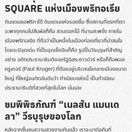
SQUARE แห่งเมืองพริทอเรีย
ดินแดนแอฟริกาใต้ ดินแดนแห่งรอยยิ้ม ซึ่งสถานที่แรกที่เรา
จะพาทุกคนไปสัมผัสก็คือ สวนดอกไม้ ที่บานสะพรั่ง ภายใน
เมืองพริทอเรีย ที่ถือว่าเป็นหนึ่งในเมืองท่องเที่ยวที่น่าสนใจ
โดยจะมีจุดเด่น ที่เป็นจุดเช็คอินก็คือ รูปปั้นวีรบุรุษที่สำคัญ
อย่าง อดีตประธานาธิบดีของรัฐอิสระชาวบัวร์ หรือก็คือพอล
ครูเกอร์ (Paul Kruger) ที่ต้องอยู่บริเวณใจกลางเมืองขนาด
ใหญ่ ที่ใหญ่จนติดอันดับว่า ทำเนียบแห่งนี้ เป็นทำเนียม
ประธานาธิบดีที่สวยที่สุดในโลก นั่นเอง
ชมพิพิธภัณฑ์ “เนลสัน แมนเด
ลา” วีรบุรุษของโลก
หลังจากชื่นชมความสวยงามกันแล้ว เราจะมาต่อกันที่