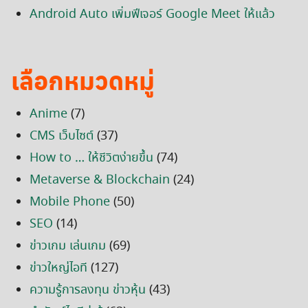
Android Auto เพิ่มฟีเจอร์ Google Meet ให้แล้ว
เลือกหมวดหมู่
Anime
(7)
CMS เว็บไซต์
(37)
How to … ให้ชีวิตง่ายขึ้น
(74)
Metaverse & Blockchain
(24)
Mobile Phone
(50)
SEO
(14)
ข่าวเกม เล่นเกม
(69)
ข่าวใหญ่ไอที
(127)
ความรู้การลงทุน ข่าวหุ้น
(43)