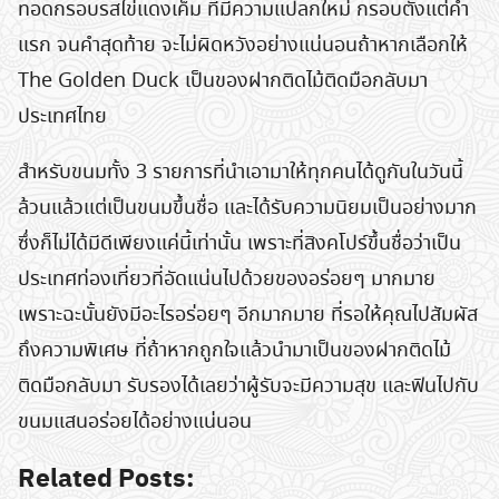
ทอดกรอบรสไข่แดงเค็ม ที่มีความแปลกใหม่ กรอบตั้งแต่คำ
แรก จนคำสุดท้าย จะไม่ผิดหวังอย่างแน่นอนถ้าหากเลือกให้
The Golden Duck เป็นของฝากติดไม้ติดมือกลับมา
ประเทศไทย
สำหรับขนมทั้ง 3 รายการที่นำเอามาให้ทุกคนได้ดูกันในวันนี้
ล้วนแล้วแต่เป็นขนมขึ้นชื่อ และได้รับความนิยมเป็นอย่างมาก
ซึ่งก็ไม่ได้มีดีเพียงแค่นี้เท่านั้น เพราะที่สิงคโปร์ขึ้นชื่อว่าเป็น
ประเทศท่องเที่ยวที่อัดแน่นไปด้วยของอร่อยๆ มากมาย
เพราะฉะนั้นยังมีอะไรอร่อยๆ อีกมากมาย ที่รอให้คุณไปสัมผัส
Search
ถึงความพิเศษ ที่ถ้าหากถูกใจแล้วนำมาเป็นของฝากติดไม้
for:
ติดมือกลับมา รับรองได้เลยว่าผู้รับจะมีความสุข และฟินไปกับ
ขนมแสนอร่อยได้อย่างแน่นอน
Related Posts: