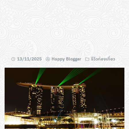
13/11/2025
Happy Blogger
รีวิวท่องเที่ยว