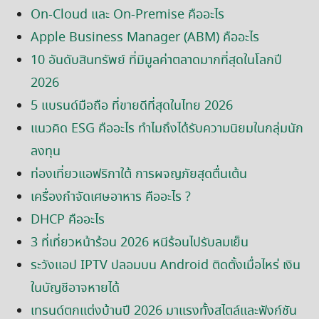
On-Cloud และ On-Premise คืออะไร
Apple Business Manager (ABM) คืออะไร
10 อันดับสินทรัพย์ ที่มีมูลค่าตลาดมากที่สุดในโลกปี
2026
5 แบรนด์มือถือ ที่ขายดีที่สุดในไทย 2026
แนวคิด ESG คืออะไร ทำไมถึงได้รับความนิยมในกลุ่มนัก
ลงทุน
ท่องเที่ยวแอฟริกาใต้ การผจญภัยสุดตื่นเต้น
เครื่องกำจัดเศษอาหาร คืออะไร ?
DHCP คืออะไร
3 ที่เที่ยวหน้าร้อน 2026 หนีร้อนไปรับลมเย็น
ระวังแอป IPTV ปลอมบน Android ติดตั้งเมื่อไหร่ เงิน
ในบัญชีอาจหายได้
เทรนด์ตกแต่งบ้านปี 2026 มาแรงทั้งสไตล์และฟังก์ชัน