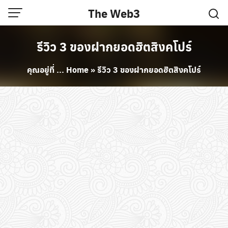
Skip
The Web3
to
content
รีวิว 3 ของฝากยอดฮิตสิงคโปร์
คุณอยู่ที่ ...
Home
»
รีวิว 3 ของฝากยอดฮิตสิงคโปร์