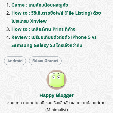
Game : เกมส์กบน้อยผจญภัย
How to : วิธีเก็บรายชื่อไฟล์ (File Listing) ด้วย
โปรแกรม Xnview
How to : เคลียร์งาน Print ที่ค้าง
Search
Review : เปรียบเทียบตัวต่อตัว iPhone 5 vs
for:
Samsung Galaxy S3 ใครเจ๋งกว่ากัน
Android
ทิปคอมพิวเตอร์
Happy Blogger
ชอบบทความเทคโนโลยี ชอบเรื่องลึกลับ ชอบความน้อยแต่มาก
(Minimalist)