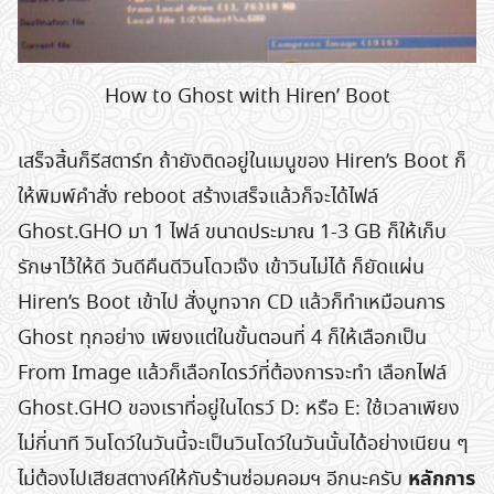
How to Ghost with Hiren’ Boot
เสร็จสิ้นก็รีสตาร์ท ถ้ายังติดอยู่ในเมนูของ Hiren’s Boot ก็
ให้พิมพ์คำสั่ง reboot สร้างเสร็จแล้วก็จะได้ไฟล์
Ghost.GHO มา 1 ไฟล์ ขนาดประมาณ 1-3 GB ก็ให้เก็บ
รักษาไว้ให้ดี วันดีคืนดีวินโดวเจ๊ง เข้าวินไม่ได้ ก็ยัดแผ่น
Hiren’s Boot เข้าไป สั่งบูทจาก CD แล้วก็ทำเหมือนการ
Ghost ทุกอย่าง เพียงแต่ในขั้นตอนที่ 4 ก็ให้เลือกเป็น
From Image แล้วก็เลือกไดรว์ที่ต้องการจะทำ เลือกไฟล์
Ghost.GHO ของเราที่อยู่ในไดรว์ D: หรือ E: ใช้เวลาเพียง
ไม่กี่นาที วินโดว์ในวันนี้จะเป็นวินโดว์ในวันนั้นได้อย่างเนียน ๆ
หลักการ
ไม่ต้องไปเสียสตางค์ให้กับร้านซ่อมคอมฯ อีกนะครับ