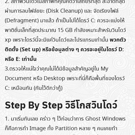
2. สภาพวินโดว์ในสภาพที่คุณคิดว่าเสถียรที่สุด สะอาดที่สุด
ผ่านการลบไฟล์ขยะ (Disk Cleanup) และ จัดเรียงไฟล์
(Defragment) มาแล้ว ถ้าเป็นไปได้ไดรว์ C: ควรจะแบ่งให้
พาติชั่นเล็กที่สุดประมาณ 15 GB กำลังเหมาะสำหรับวินโดว์
พวกตัว
xp เพราะไดรว์นี้จะมีแค่วินโดว์และโปรแกรมเท่านั้น
ติดตั้ง (Set up) หรือข้อมูลต่าง ๆ ควรจะอยู่ในไดรว์ D:
หรือ E: เท่านั้น
3.ตรวจให้แน่ใจว่าคุณไม่ได้มีข้อมูลสำคัญอยู่ใน My
Document หรือ Desktop เพราะที่นี่ก็คือพื้นที่ของไดรว์
C: เหมือนกัน (กันไว้ดีกว่ากู้)
Step By Step วิธีโกสวินโดว์
1. มาเริ่มกันเลย คร่าว ๆ ไว้ก่อนว่าการ Ghost Windows
ก็คือการทำ Image ทั้ง Partition หลาย ๆ คนเคยทำ