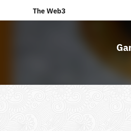
Skip
The Web3
to
content
Gam