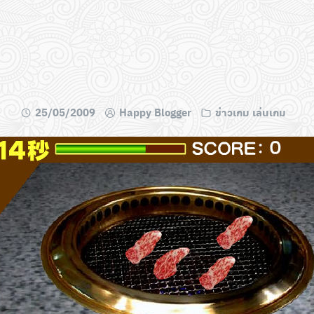
25/05/2009
Happy Blogger
ข่าวเกม เล่นเกม