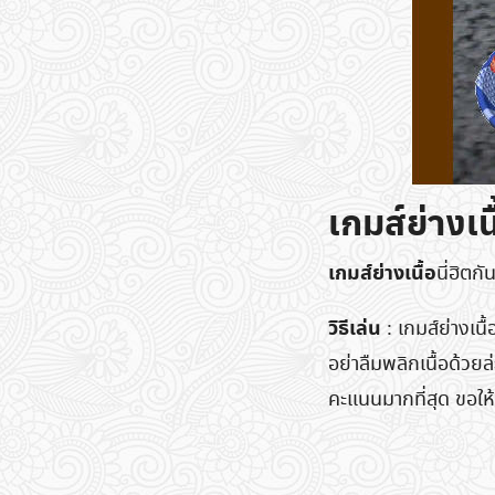
เกมส์ย่างเนื
เกมส์ย่างเนื้อ
นี่ฮิตก
วิธีเล่น
: เกมส์ย่างเนื
อย่าลืมพลิกเนื้อด้วยล่ะ
คะแนนมากที่สุด ขอให้