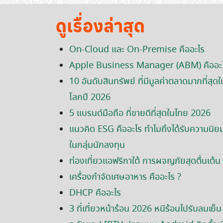
ดูเรื่องล่าสุด
On-Cloud และ On-Premise คืออะไร
Apple Business Manager (ABM) คืออะ
10 อันดับสินทรัพย์ ที่มีมูลค่าตลาดมากที่สุดใ
โลกปี 2026
5 แบรนด์มือถือ ที่ขายดีที่สุดในไทย 2026
แนวคิด ESG คืออะไร ทำไมถึงได้รับความนิย
ในกลุ่มนักลงทุน
ท่องเที่ยวแอฟริกาใต้ การผจญภัยสุดตื่นเต้น
เครื่องกำจัดเศษอาหาร คืออะไร ?
DHCP คืออะไร
3 ที่เที่ยวหน้าร้อน 2026 หนีร้อนไปรับลมเย็น