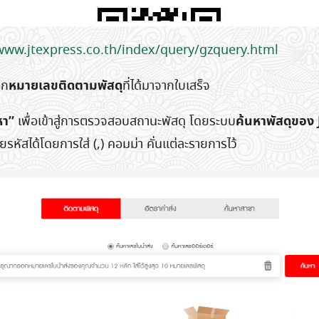
www.jtexpress.co.th/index/query/gzquery.html
หมายเลขติดตามพัสดุ
อก
ที่ได้มาจากใบเสร็จ
หา”
ค้นหาพัสดุของ
เพื่อเข้าสู่การตรวจสอบสถานะพัสดุ โดยระบบ
Search
for:
หัสได้โดยการใส่ (,) คอมม่า คั่นแต่ละรายการไว้