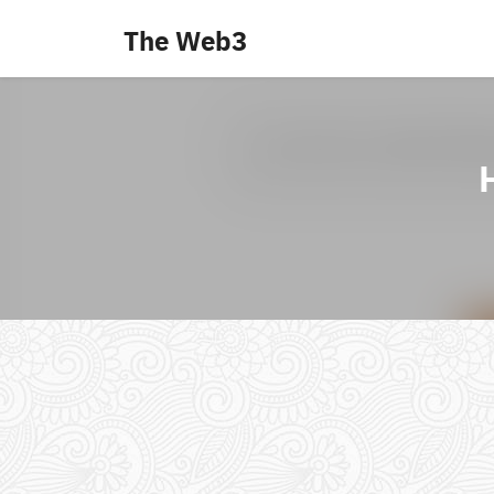
Skip
The Web3
to
content
H