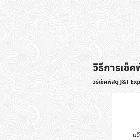
วิธีการเช็
วิธีเช็คพัสดุ J&T E