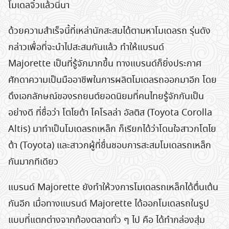
โมเดลจิ๋วแล้วนี่นา
ด้วยความสำเร็จนี้ที่เหล่านักสะสมได้ตามหาโมเดลรถ รุ่นดัง
กล่าวเพื่อที่จะนำไปสะสมกันแล้ว ทำให้แบรนด์
Majorette เป็นที่รู้จักมากขึ้น ทางแบรนด์ก็ยิ่งประกาศ
ศักดาความเป็นมืออาชีพในการผลิตโมเดลรถออกมาอีก โดย
ดึงเอกลักษณ์ของรถยนต์ยอดนิยมที่คนไทยรู้จักกันเป็น
อย่างดี ที่ชื่อว่า โตโยต้า โคโรลล่า อัลติส (Toyota Corolla
Altis) มาทำเป็นโมเดลรถเหล็ก ก็เรียกได้ว่าโดนใจสาวกโตโย
ต้า (Toyota) และสาวกผู้ที่ชื่นชอบการสะสมโมเดลรถเหล็ก
กันมากทีเดียว
แบรนด์ Majorette ยังทำให้วงการโมเดลรถเหล็กได้ตื่นเต้น
กันอีก เมื่อทางแบรนด์ Majorette ได้ออกโมเดลรถในรูป
แบบที่แตกต่างจากท้องตลาดทั่ว ๆ ไป คือ ได้ทำกล่องสุ่ม