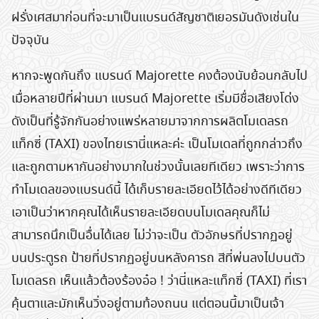
ฝรั่งเศสมาก่อนที่จะมาเป็นแบรนด์สัญชาติเยอรมันดังเช่นใน
ปัจจุบัน
หากจะพูดกันถึง แบรนด์ Majorette คงต้องนับย้อนกลับไป
เมื่อหลายปีที่ผ่านมา แบรนด์ Majorette เริ่มมีชื่อเสียงโด่ง
ดังเป็นที่รู้จักกันอย่างแพร่หลายมาจากการผลิตโมเดลรถ
แท็กซี่ (TAXI) ของไทยเรานี่แหละค่ะ เป็นโมเดลที่ถูกกล่าวถึง
และถูกตามหากันอย่างมากในช่วงนั้นเลยทีเดียว เพราะว่าการ
ทำโมเดลของแบรนด์นี้ ได้เก็บรายละเอียดไว้ได้อย่างดีทีเดียว
เอาเป็นว่าหากคุณได้เห็นรายละเอียดบนโมเดลคุณก็ไม่
สามารถนึกเป็นอื่นได้เลย ไม่ว่าจะเป็น ตัวอักษรที่ปรากฏอยู่
บนประตูรถ ป้ายที่ปรากฏอยู่บนหลังคารถ สีที่พ่นลงไปบนตัว
โมเดลรถ เห็นแล้วต้องร้องอ๋อ ! ว่านี่แหละแท็กซี่ (TAXI) ที่เรา
คุ้นตาและมักเห็นวิ่งอยู่ตามท้องถนน แต่ตอนนี้มาเป็นเจ้า