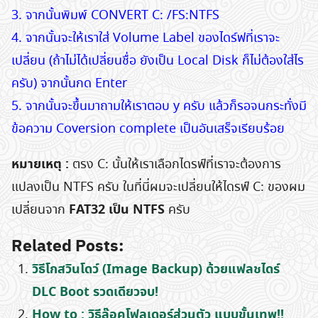
3. จากนั้นพิมพ์ CONVERT C: /FS:NTFS
4. จากนั้นจะให้เราใส่ Volume Label ของไดร์ฟที่เราจะ
เปลี่ยน (ถ้าไม่ได้เปลี่ยนชื่อ ยังเป็น Local Disk ก็ไม่ต้องใส่ไร
ครับ) จากนั้นกด Enter
5. จากนั้นจะขึ้นมาถามให้เราตอบ y ครับ แล้วก็รอจนกระทั่งมี
ข้อความ Coversion complete เป็นอันเสร็จเรียบร้อย
หมายเหตุ :
ตรง C: นั้นให้เราเลือกไดรฟ์ที่เราจะต้องการ
แปลงเป็น NTFS ครับ ในที่นี่ผมจะเปลี่ยนให้ไดรฟ์ C: ของผม
FAT32 เป็น NTFS
เปลี่ยนจาก
ครับ
Related Posts:
วิธีโกสวินโดว์ (Image Backup) ด้วยแฟลชไดร์
DLC Boot รวดเดียวจบ!
How to : วิธีล๊อคโฟลเดอร์ส่วนตัว แบบขั้นเทพ!!