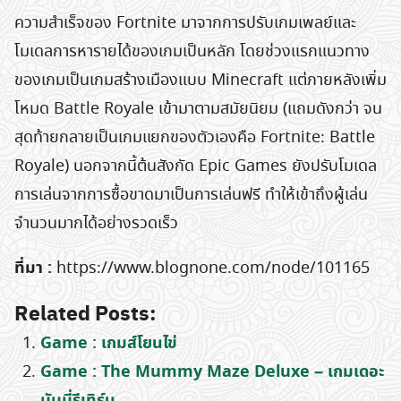
ความสำเร็จของ Fortnite มาจากการปรับเกมเพลย์และ
โมเดลการหารายได้ของเกมเป็นหลัก โดยช่วงแรกแนวทาง
ของเกมเป็นเกมสร้างเมืองแบบ Minecraft แต่ภายหลังเพิ่ม
โหมด Battle Royale เข้ามาตามสมัยนิยม (แถมดังกว่า จน
สุดท้ายกลายเป็นเกมแยกของตัวเองคือ Fortnite: Battle
Royale) นอกจากนี้ต้นสังกัด Epic Games ยังปรับโมเดล
การเล่นจากการซื้อขาดมาเป็นการเล่นฟรี ทำให้เข้าถึงผู้เล่น
จำนวนมากได้อย่างรวดเร็ว
ที่มา :
https://www.blognone.com/node/101165
Related Posts:
Game : เกมส์โยนไข่
Game : The Mummy Maze Deluxe – เกมเดอะ
มัมมี่รีเทิร์น