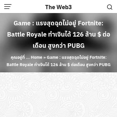
Skip
The Web3
to
content
Game : แรงสุดฉุดไม่อยู่ Fortnite:
Battle Royale ทำเงินได้ 126 ล้าน $ ต่อ
เดือน สูงกว่า PUBG
คุณอยู่ที่ ...
Home
»
Game : แรงสุดฉุดไม่อยู่ Fortnite:
Battle Royale ทำเงินได้ 126 ล้าน $ ต่อเดือน สูงกว่า PUBG