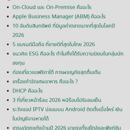
On-Cloud และ On-Premise คืออะไร
Apple Business Manager (ABM) คืออะไร
10 อันดับสินทรัพย์ ที่มีมูลค่าตลาดมากที่สุดในโลกปี
2026
5 แบรนด์มือถือ ที่ขายดีที่สุดในไทย 2026
แนวคิด ESG คืออะไร ทำไมถึงได้รับความนิยมในกลุ่มนัก
ลงทุน
ท่องเที่ยวแอฟริกาใต้ การผจญภัยสุดตื่นเต้น
เครื่องกำจัดเศษอาหาร คืออะไร ?
DHCP คืออะไร
3 ที่เที่ยวหน้าร้อน 2026 หนีร้อนไปรับลมเย็น
ระวังแอป IPTV ปลอมบน Android ติดตั้งเมื่อไหร่ เงิน
ในบัญชีอาจหายได้
เทรนด์ตกแต่งบ้านปี 2026 มาแรงทั้งสไตล์และฟังก์ชัน