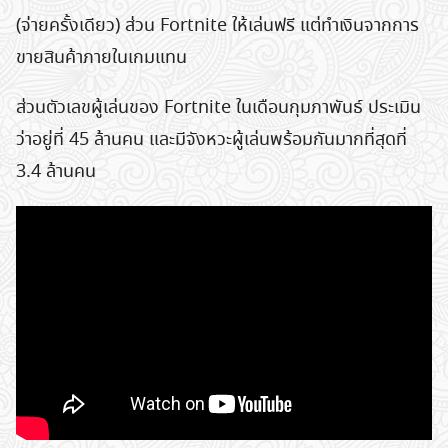
(จ่ายครั้งเดียว) ส่วน Fortnite ให้เล่นฟรี แต่ทำเงินจากการ
ขายสินค้าภายในเกมแทน
ส่วนตัวเลขผู้เล่นของ Fortnite ในเดือนกุมภาพันธ์ ประเมิน
ว่าอยู่ที่ 45 ล้านคน และมีจังหวะผู้เล่นพร้อมกันมากที่สุดที่
3.4 ล้านคน