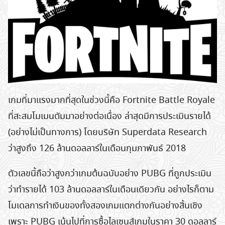
เกมที่มาแรงมากที่สุดในช่วงนี้คือ Fortnite Battle Royale
ที่สะสมโมเมนตัมมาอย่างต่อเนื่อง ล่าสุดมีการประเมินรายได้
(อย่างไม่เป็นทางการ) โดยบริษัท Superdata Research
ว่าสูงถึง 126 ล้านดอลลาร์ในเดือนกุมภาพันธ์ 2018
ตัวเลขนี้ถือว่าสูงกว่าเกมต้นฉบับอย่าง PUBG ที่ถูกประเมิน
ว่าทำรายได้ 103 ล้านดอลลาร์ในเดือนเดียวกัน อย่างไรก็ตาม
โมเดลการทำเงินของทั้งสองเกมแตกต่างกันอย่างสิ้นเชิง
เพราะ PUBG เน้นไปที่การซื้อไลเซนส์เกมในราคา 30 ดอลลาร์