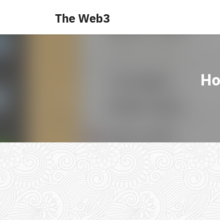
Skip
The Web3
to
content
Ho