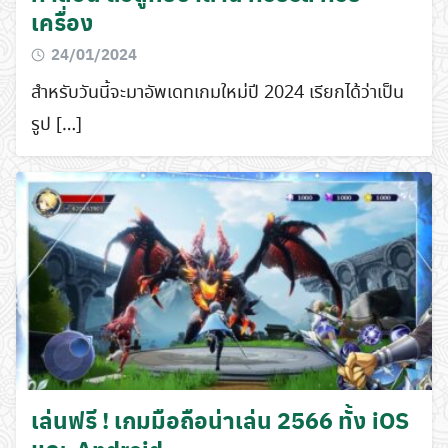
เครื่อง
24/01/2024
สำหรับวันนี้จะมาอัพเดทเกมใหม่ปี 2024 เรียกได้ว่าเป็น
รูป […]
เล่นฟรี ! เกมมือถือน่าเล่น 2566 ทั้ง iOS