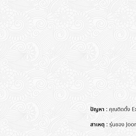
ปัญหา :
คุณติดตั้ง E
สาเหตุ :
รุ่นของ Joo