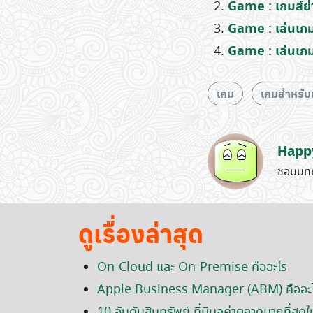
Game : เกมส์ย่าง
Game : เล่นเกม
Game : เล่นเก
เกม
เกมสำหรับเ
Happ
ชอบบทค
ดูเรื่องล่าสุด
On-Cloud และ On-Premise คืออะไร
Apple Business Manager (ABM) คืออะ
10 อันดับสินทรัพย์ ที่มีมูลค่าตลาดมากที่สุดใ