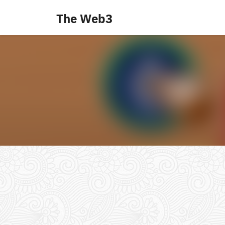
Skip
The Web3
to
content