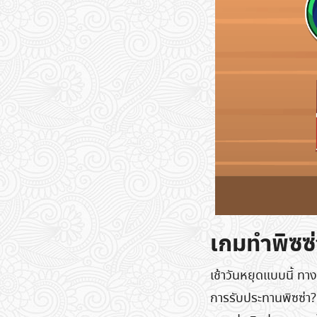
เกมทำพิซซ
เช้าวันหยุดแบบนี้ ทา
การรับประทานพิซซ่า