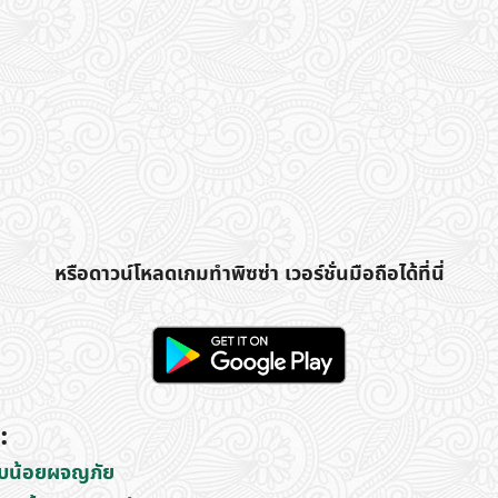
หรือดาวน์โหลดเกมทำพิซซ่า เวอร์ชั่นมือถือได้ที่นี่
:
บน้อยผจญภัย