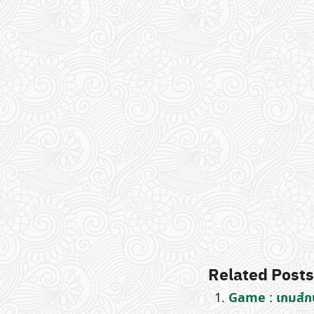
Related Posts
Game : เกมส์ก