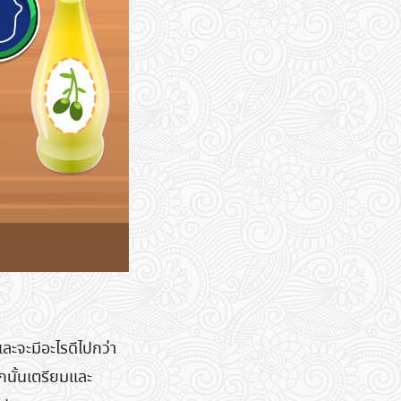
ละจะมีอะไรดีไปกว่า
กนั้นเตรียมและ