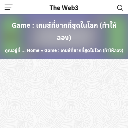
Skip
The Web3
to
content
Game : เกมส์ที่ยากที่สุดในโลก (ท้าให้
ลอง)
คุณอยู่ที่ ...
Home
»
Game : เกมส์ที่ยากที่สุดในโลก (ท้าให้ลอง)