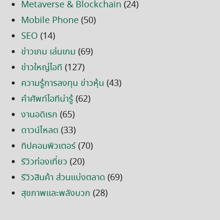
Metaverse & Blockchain
(24)
Mobile Phone
(50)
SEO
(14)
ข่าวเกม เล่นเกม
(69)
ข่าวใหญ่ไอที
(127)
ความรู้การลงทุน ข่าวหุ้น
(43)
คำศัพท์ไอทีน่ารู้
(62)
งานอดิเรก
(65)
ดาวน์โหลด
(33)
ทิปคอมพิวเตอร์
(70)
รีวิวท่องเที่ยว
(20)
รีวิวสินค้า ส่วนแบ่งตลาด
(69)
สุขภาพและพลังบวก
(28)