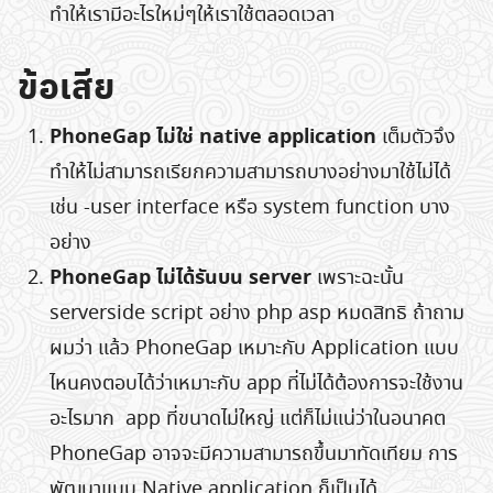
ทำให้เรามีอะไรใหม่ๆให้เราใช้ตลอดเวลา
ข้อเสีย
PhoneGap ไม่ใช่ native application
เต็มตัวจึง
ทำให้ไม่สามารถเรียกความสามารถบางอย่างมาใช้ไม่ได้
เช่น -user interface หรือ system function บาง
อย่าง
PhoneGap ไม่ได้รันบน server
เพราะฉะนั้น
serverside script อย่าง php asp หมดสิทธิ ถ้าถาม
ผมว่า แล้ว PhoneGap เหมาะกับ Application แบบ
ไหนคงตอบได้ว่าเหมาะกับ app ที่ไม่ได้ต้องการจะใช้งาน
อะไรมาก app ที่ขนาดไม่ใหญ่ แต่ก็ไม่แน่ว่าในอนาคต
PhoneGap อาจจะมีความสามารถขึ้นมาทัดเทียม การ
พัฒนาแบบ Native application ก็เป็นได้