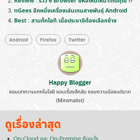
Review : รีวิว 6 Browser ยี่ห้อไหนเหมาะกับคุณ !?
nGees อีกหนึ่งเครื่องเล่นเกมสายพันธุ์ Android
Best : สามก๊กไอที เมื่อประชาชีต้องเลือกข้าง
Search
for:
Android
Firefox
Twitter
Happy Blogger
ชอบบทความเทคโนโลยี ชอบเรื่องลึกลับ ชอบความน้อยแต่มาก
(Minimalist)
ดูเรื่องล่าสุด
On-Cloud และ On-Premise คืออะไร