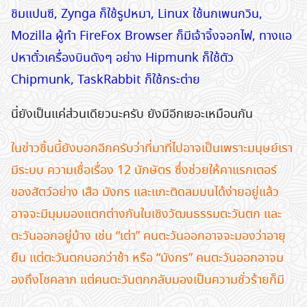
ชิมแปนซี, Zynga ก็ใช้รูปหมา, Linux ใช้นกเพนกวิน,
Mozilla ผู้ทำ FireFox Browser ก็มีเจ้าจิ้งจอกไฟ, ทางแอ
ปหาตั๋วเครื่องบินดังๆ อย่าง Hipmunk ก็ใช้ตัว
Chipmunk, TaskRabbit ก็ใช้กระต่าย
นี่ยังเป็นแค่ส่วนเดียวนะครับ ยังมีอีกเยอะเหมือนกัน
ในข่าวชิ้นนี้ยังบอกอีกครับว่าที่มาที่ไปอาจเป็นเพราะมนุษย์เรา
มีระบบ ความเชื่อเรื่อง 12 นักษัตร ซึ่งช่วยให้คาแรกเตอร์
ของสัตว์อย่าง เสือ มังกร และแกะติดลมบนได้ง่ายอยู่แล้ว
อาจจะมีมุมมองแตกต่างกันในเชิงวัฒนธรรมตะวันตก และ
ตะวันออกอยู่บ้าง เช่น “เต่า” คนตะวันออกอาจจะมองว่าอายุ
ยืน แต่ตะวันตกบอกว่าช้า หรือ “มังกร” คนตะวันออกอาจม
องถึงโชคลาภ แต่คนตะวันตกกลับมองเป็นความชั่วร้ายก็มี